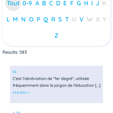
Tout
0-9
A
B
C
D
E
F
G
H
I
J
K
L
M
N
O
P
Q
R
S
T
U
V
W
X
Y
Z
Results: 583
1D
C'est l'abréviation de "1er degré", utilisée
fréquemment dans le jargon de l'éducation [...]
Lire plus »
A-DF