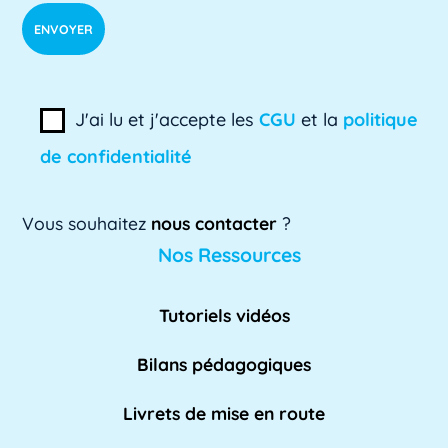
ADSI-ESR
ADSI-ESR est l'acronyme de l'Association
J'ai lu et j'accepte les
CGU
et la
politique
professionnelle des directeurs des systèmes
de confidentialité
[...]
Lire plus »
Vous souhaitez
nous contacter
?
AE
Nos Ressources
L'AE, ou Adaptation à l'emploi, est un
dispositif mis en place par l'Éducation
Tutoriels vidéos
nationale pour [...]
Lire plus »
Bilans pédagogiques
AED
Livrets de mise en route
L'Assistant d'Éducation (AED) est un personnel