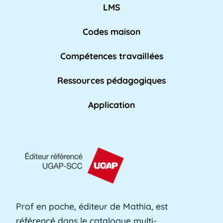
non-enseignant qui travaille dans les [...]
LMS
Lire pl
us »
Codes maison
Compétences travaillées
Affaires académiques
La division des affaires académiques est
Ressources pédagogiques
chargée de soutenir l'apprentissage et les [...]
Lire plus »
Application
AFPA
L'AFPA, ou Association nationale pour la
formation professionnelle des adultes, est une
[...]
Lire plus »
Prof en poche, éditeur de Mathia, est
référencé dans le catalogue multi-