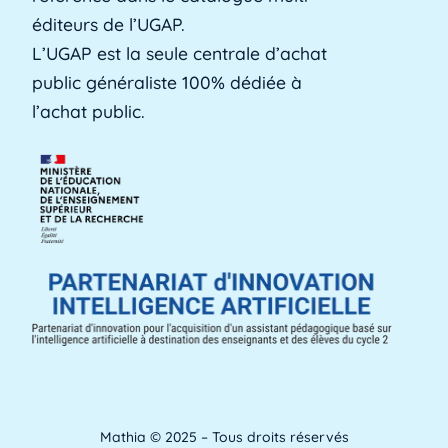
Alerte précoce
éditeurs de l’UGAP.
L'alerte précoce est un outil en ligne que les
L’UGAP est la seule centrale d’achat
établissements utilisent pour identifier les [...]
public généraliste 100% dédiée à
Lire plus »
l’achat public.
Aménagements d'apprentissage
Les aménagements d'apprentissage peuvent
faire référence à du temps supplémentaire
pour la [...]
Lire plus »
ANACT
ANACT est l'acronyme de l'Agence nationale
pour l'amélioration des conditions de travail.
[...]
Lire plus »
Mathia © 2025 – Tous droits réservés