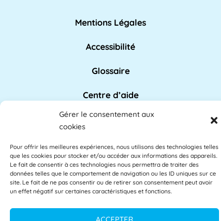
Analyse de l'apprentissage
Mentions Légales
L'analyse de l'apprentissage utilise souvent
Accessibilité
les commentaires des étudiants comme base
des [...]
Lire plus »
Glossaire
Centre d’aide
APAE
L'APAE, ou Attaché Principal d'Administration
Gérer le consentement aux
Politique de confidentialité
cookies
de l'État, est un fonctionnaire de l'Éducation
[...]
Lire plus »
CGU
Pour offrir les meilleures expériences, nous utilisons des technologies telles
que les cookies pour stocker et/ou accéder aux informations des appareils.
Le fait de consentir à ces technologies nous permettra de traiter des
CGV
données telles que le comportement de navigation ou les ID uniques sur ce
Apprentissage à distance
site. Le fait de ne pas consentir ou de retirer son consentement peut avoir
English
un effet négatif sur certaines caractéristiques et fonctions.
L'apprentissage à distance fait référence à
des activités éducatives qui ont une variété de
ACCEPTER
[...]