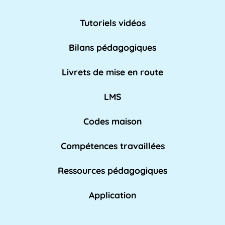
L'AE, ou Adaptation à l'emploi, est un
dispositif mis en place par l'Éducation
Tutoriels vidéos
nationale pour [...]
Lire plus »
Bilans pédagogiques
AED
Livrets de mise en route
L'Assistant d'Éducation (AED) est un personnel
non-enseignant qui travaille dans les [...]
LMS
Lire pl
us »
Codes maison
Compétences travaillées
Affaires académiques
La division des affaires académiques est
Ressources pédagogiques
chargée de soutenir l'apprentissage et les [...]
Lire plus »
Application