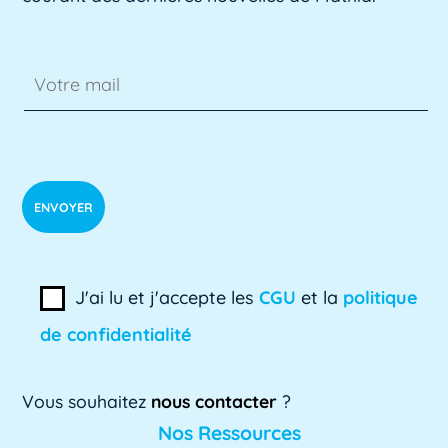
Lire plus »
ADSI
L'ADSI, ou Administration des systèmes
d'information, est un domaine clé de
l'informatique [...]
Lire plus »
ADSI-ESR
ADSI-ESR est l'acronyme de l'Association
J'ai lu et j'accepte les
CGU
et la
politique
professionnelle des directeurs des systèmes
de confidentialité
[...]
Lire plus »
Vous souhaitez
nous contacter
?
AE
Nos Ressources