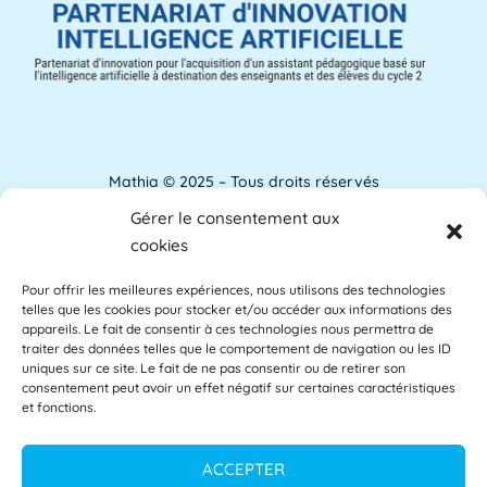
ANACT
ANACT est l'acronyme de l'Agence nationale
pour l'amélioration des conditions de travail.
[...]
Lire plus »
Mathia © 2025 – Tous droits réservés
Gérer le consentement aux
Analyse de l'apprentissage
Mentions Légales
cookies
L'analyse de l'apprentissage utilise souvent
Pour offrir les meilleures expériences, nous utilisons des technologies
Accessibilité
les commentaires des étudiants comme base
telles que les cookies pour stocker et/ou accéder aux informations des
des [...]
Lire plus »
appareils. Le fait de consentir à ces technologies nous permettra de
Glossaire
traiter des données telles que le comportement de navigation ou les ID
uniques sur ce site. Le fait de ne pas consentir ou de retirer son
consentement peut avoir un effet négatif sur certaines caractéristiques
Centre d’aide
et fonctions.
APAE
L'APAE, ou Attaché Principal d'Administration
Politique de confidentialité
ACCEPTER
de l'État, est un fonctionnaire de l'Éducation