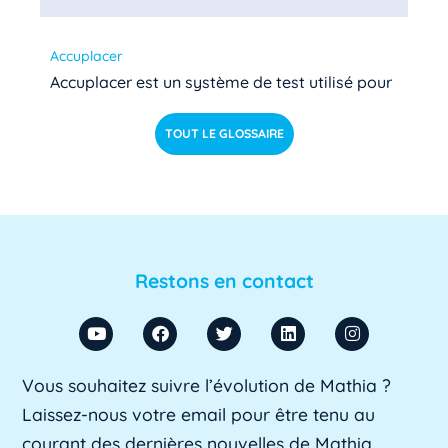
Accuplacer
Accuplacer est un système de test utilisé pour
déterminer si les étudiants de niveau [...]
Lire pl
TOUT LE GLOSSAIRE
us »
ACU
ACU est l'abréviation d'Agent Comptable
d'Université. Il s'agit d'un fonctionnaire chargé
Restons en contact
de [...]
Lire plus »
ADA SUP
Vous souhaitez suivre l’évolution de Mathia ?
ADA SUP est l'acronyme de l'Association
Laissez-nous votre email pour être tenu au
professionnelle des directeurs d'achats des [...]
courant des dernières nouvelles de Mathia.