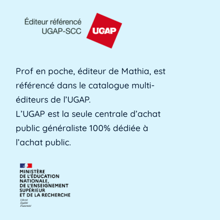
AFPA
L'AFPA, ou Association nationale pour la
formation professionnelle des adultes, est une
[...]
Lire plus »
Prof en poche, éditeur de Mathia, est
référencé dans le catalogue multi-
Alerte précoce
éditeurs de l’UGAP.
L'alerte précoce est un outil en ligne que les
L’UGAP est la seule centrale d’achat
établissements utilisent pour identifier les [...]
public généraliste 100% dédiée à
Lire plus »
l’achat public.
Aménagements d'apprentissage
Les aménagements d'apprentissage peuvent
faire référence à du temps supplémentaire
pour la [...]
Lire plus »