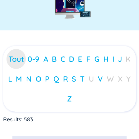
Tout
0-9
A
B
C
D
E
F
G
H
I
J
K
L
M
N
O
P
Q
R
S
T
U
V
W
X
Y
Z
Results: 583