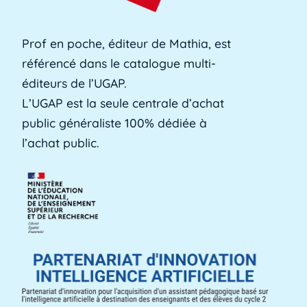
[...]
Lire plus »
Prof en poche, éditeur de Mathia, est
référencé dans le catalogue multi-
Alerte précoce
éditeurs de l’UGAP.
L'alerte précoce est un outil en ligne que les
L’UGAP est la seule centrale d’achat
établissements utilisent pour identifier les [...]
public généraliste 100% dédiée à
Lire plus »
l’achat public.
Aménagements d'apprentissage
Les aménagements d'apprentissage peuvent
faire référence à du temps supplémentaire
pour la [...]
Lire plus »
ANACT