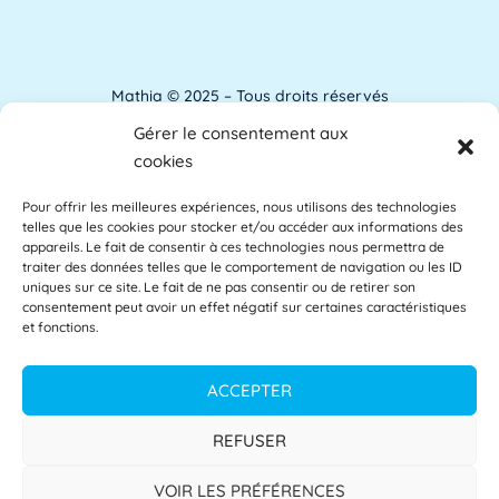
ANACT est l'acronyme de l'Agence nationale
pour l'amélioration des conditions de travail.
[...]
Lire plus »
Mathia © 2025 – Tous droits réservés
Gérer le consentement aux
Analyse de l'apprentissage
Mentions Légales
cookies
L'analyse de l'apprentissage utilise souvent
Pour offrir les meilleures expériences, nous utilisons des technologies
Accessibilité
les commentaires des étudiants comme base
telles que les cookies pour stocker et/ou accéder aux informations des
des [...]
Lire plus »
appareils. Le fait de consentir à ces technologies nous permettra de
Glossaire
traiter des données telles que le comportement de navigation ou les ID
uniques sur ce site. Le fait de ne pas consentir ou de retirer son
consentement peut avoir un effet négatif sur certaines caractéristiques
Centre d’aide
et fonctions.
APAE
L'APAE, ou Attaché Principal d'Administration
Politique de confidentialité
ACCEPTER
de l'État, est un fonctionnaire de l'Éducation
[...]
Lire plus »
CGU
REFUSER
CGV
VOIR LES PRÉFÉRENCES