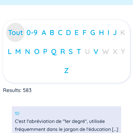
Tout
0-9
A
B
C
D
E
F
G
H
I
J
K
L
M
N
O
P
Q
R
S
T
U
V
W
X
Y
Z
Results: 583
1D
C'est l'abréviation de "1er degré", utilisée
fréquemment dans le jargon de l'éducation [...]