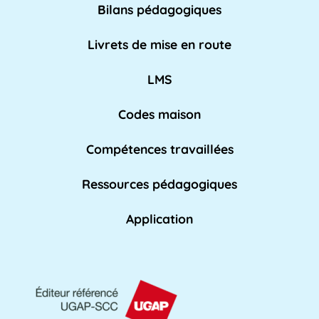
Bilans pédagogiques
AED
Livrets de mise en route
L'Assistant d'Éducation (AED) est un personnel
non-enseignant qui travaille dans les [...]
LMS
Lire pl
us »
Codes maison
Compétences travaillées
Affaires académiques
La division des affaires académiques est
Ressources pédagogiques
chargée de soutenir l'apprentissage et les [...]
Lire plus »
Application
AFPA
L'AFPA, ou Association nationale pour la
formation professionnelle des adultes, est une