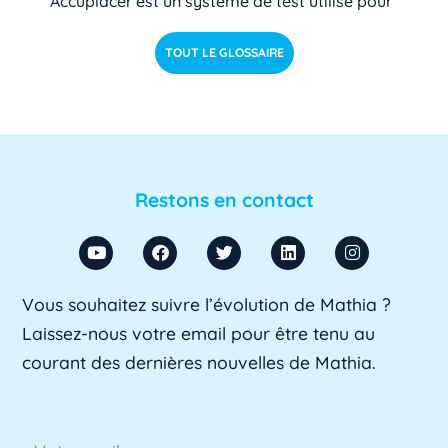
Accuplacer est un système de test utilisé pour
déterminer si les étudiants de niveau [...]
Lire pl
TOUT LE GLOSSAIRE
us »
ACU
ACU est l'abréviation d'Agent Comptable
d'Université. Il s'agit d'un fonctionnaire chargé
Restons en contact
de [...]
Lire plus »
ADA SUP
Vous souhaitez suivre l’évolution de Mathia ?
ADA SUP est l'acronyme de l'Association
Laissez-nous votre email pour être tenu au
professionnelle des directeurs d'achats des [...]
courant des dernières nouvelles de Mathia.
Lire plus »