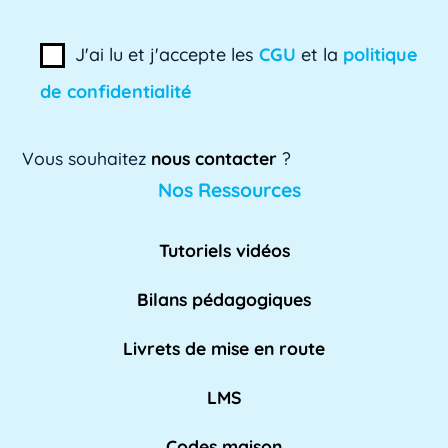
ADSI-ESR
ADSI-ESR est l'acronyme de l'Association
J'ai lu et j'accepte les
CGU
et la
politique
professionnelle des directeurs des systèmes
de confidentialité
[...]
Lire plus »
Vous souhaitez
nous contacter
?
AE
Nos Ressources
L'AE, ou Adaptation à l'emploi, est un
dispositif mis en place par l'Éducation
Tutoriels vidéos
nationale pour [...]
Lire plus »
Bilans pédagogiques
AED
Livrets de mise en route
L'Assistant d'Éducation (AED) est un personnel
non-enseignant qui travaille dans les [...]
LMS
Lire pl
us »
Codes maison