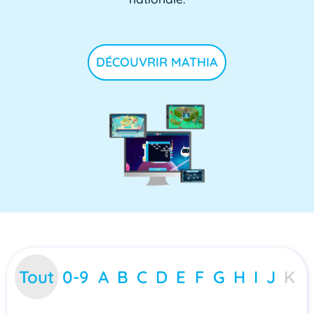
DÉCOUVRIR MATHIA
Tout
0-9
A
B
C
D
E
F
G
H
I
J
K