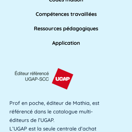
Compétences travaillées
Affaires académiques
La division des affaires académiques est
Ressources pédagogiques
chargée de soutenir l'apprentissage et les [...]
Lire plus »
Application
AFPA
L'AFPA, ou Association nationale pour la
formation professionnelle des adultes, est une
[...]
Lire plus »
Prof en poche, éditeur de Mathia, est
référencé dans le catalogue multi-
Alerte précoce
éditeurs de l’UGAP.
L'alerte précoce est un outil en ligne que les
L’UGAP est la seule centrale d’achat
établissements utilisent pour identifier les [...]