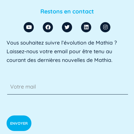
ACU est l'abréviation d'Agent Comptable
d'Université. Il s'agit d'un fonctionnaire chargé
Restons en contact
de [...]
Lire plus »
ADA SUP
Vous souhaitez suivre l’évolution de Mathia ?
ADA SUP est l'acronyme de l'Association
Laissez-nous votre email pour être tenu au
professionnelle des directeurs d'achats des [...]
courant des dernières nouvelles de Mathia.
Lire plus »
ADSI
L'ADSI, ou Administration des systèmes
d'information, est un domaine clé de
l'informatique [...]
Lire plus »