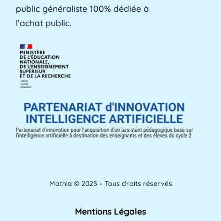
public généraliste 100% dédiée à
Lire plus »
l’achat public.
Aménagements d'apprentissage
Les aménagements d'apprentissage peuvent
faire référence à du temps supplémentaire
pour la [...]
Lire plus »
ANACT
ANACT est l'acronyme de l'Agence nationale
pour l'amélioration des conditions de travail.
[...]
Lire plus »
Mathia © 2025 – Tous droits réservés
Analyse de l'apprentissage
Mentions Légales