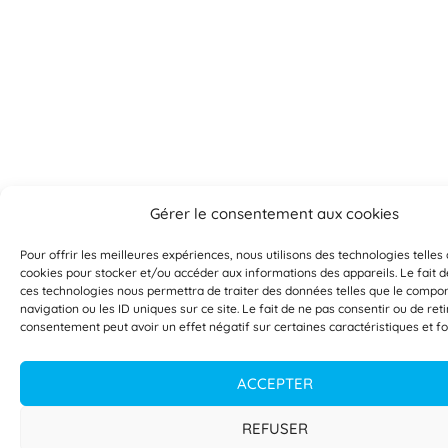
Apprentissage agile
L'apprentissage agile est une méthode qui
utilise des étapes incrémentielles qui alternent
[...]
Lire plus »
Gérer le consentement aux cookies
Apprentissage approfondi
L'apprentissage approfondi fait référence à
Pour offrir les meilleures expériences, nous utilisons des technologies telles
un ensemble de résultats d'apprentissage
cookies pour stocker et/ou accéder aux informations des appareils. Le fait d
ces technologies nous permettra de traiter des données telles que le comp
attendus [...]
Lire plus »
navigation ou les ID uniques sur ce site. Le fait de ne pas consentir ou de ret
consentement peut avoir un effet négatif sur certaines caractéristiques et fo
ACCEPTER
Apprentissage asynchrone
L'apprentissage asynchrone fait référence à
REFUSER
un changement dans un environnement [...]
Lir