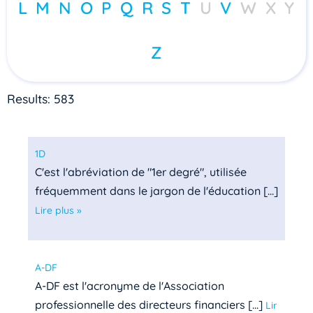
L
M
N
O
P
Q
R
S
T
U
V
W
X
Y
Z
Results: 583
1D
C'est l'abréviation de "1er degré", utilisée
fréquemment dans le jargon de l'éducation [...]
Lire plus »
A-DF
A-DF est l'acronyme de l'Association
professionnelle des directeurs financiers [...]
Lir