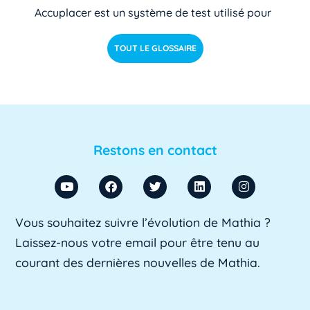
Accuplacer est un système de test utilisé pour
déterminer si les étudiants de niveau [...]
Lire pl
TOUT LE GLOSSAIRE
us »
ACU
ACU est l'abréviation d'Agent Comptable
d'Université. Il s'agit d'un fonctionnaire chargé
Restons en contact
de [...]
Lire plus »
ADA SUP
Vous souhaitez suivre l’évolution de Mathia ?
ADA SUP est l'acronyme de l'Association
Laissez-nous votre email pour être tenu au
professionnelle des directeurs d'achats des [...]
courant des dernières nouvelles de Mathia.
Lire plus »