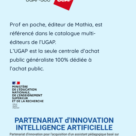
formation professionnelle des adultes, est une
[...]
Lire plus »
Prof en poche, éditeur de Mathia, est
référencé dans le catalogue multi-
Alerte précoce
éditeurs de l’UGAP.
L'alerte précoce est un outil en ligne que les
L’UGAP est la seule centrale d’achat
établissements utilisent pour identifier les [...]
public généraliste 100% dédiée à
Lire plus »
l’achat public.
Aménagements d'apprentissage
Les aménagements d'apprentissage peuvent
faire référence à du temps supplémentaire
pour la [...]
Lire plus »
ANACT