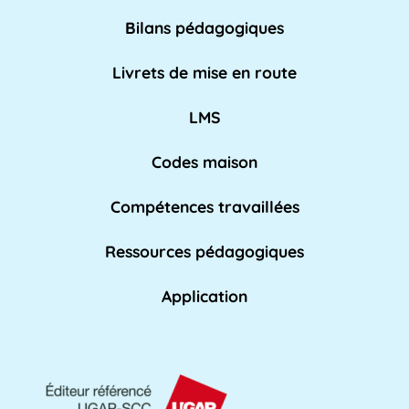
Bilans pédagogiques
AED
Livrets de mise en route
L'Assistant d'Éducation (AED) est un personnel
non-enseignant qui travaille dans les [...]
LMS
Lire pl
us »
Codes maison
Compétences travaillées
Affaires académiques
La division des affaires académiques est
Ressources pédagogiques
chargée de soutenir l'apprentissage et les [...]
Lire plus »
Application
AFPA
L'AFPA, ou Association nationale pour la