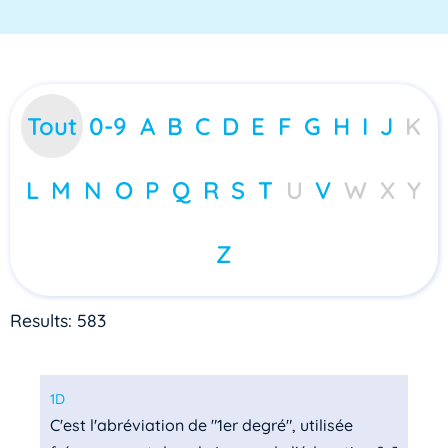
Tout
0-9
A
B
C
D
E
F
G
H
I
J
K
L
M
N
O
P
Q
R
S
T
U
V
W
X
Y
Z
Results: 583
1D
C'est l'abréviation de "1er degré", utilisée