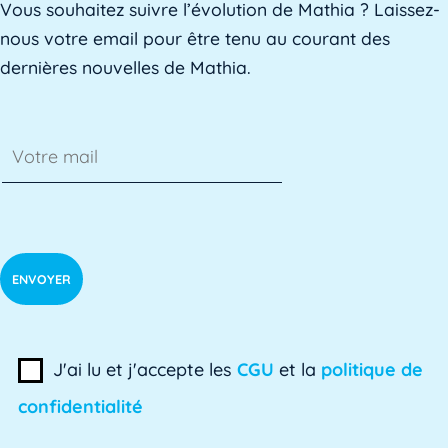
Vous souhaitez suivre l’évolution de Mathia ? Laissez-
L'AE, ou Adaptation à l'emploi, est un dispositif mis e
nous votre email pour être tenu au courant des
dernières nouvelles de Mathia.
AED
L'Assistant d'Éducation (AED) est un personnel non-ens
Affaires académiques
La division des affaires académiques est chargée de so
AFPA
L'AFPA, ou Association nationale pour la formation pro
J'ai lu et j'accepte les
CGU
et la
politique de
confidentialité
Alerte précoce