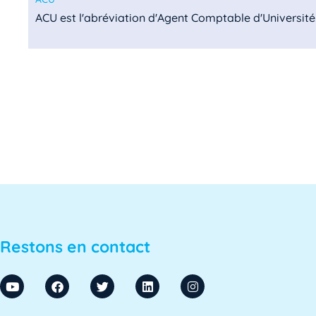
ACU est l'abréviation d'Agent Comptable d'Université. I
ADA SUP
ADA SUP est l'acronyme de l'Association professionnel
ADSI
L'ADSI, ou Administration des systèmes d'information,
ADSI-ESR
Restons en contact
ADSI-ESR est l'acronyme de l'Association professionne
AE