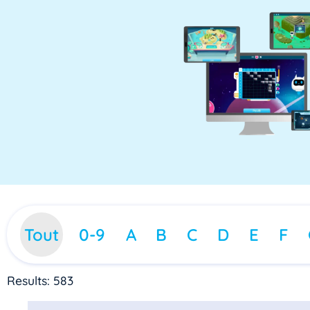
Tout
0-9
A
B
C
D
E
F
Results: 583