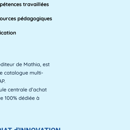
étences travaillées
ources pédagogiques
ication
diteur de Mathia, est
e catalogue multi-
AP.
ule centrale d’achat
ste 100% dédiée à