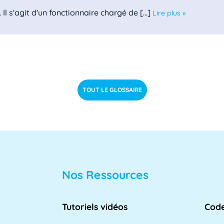
l s'agit d'un fonctionnaire chargé de [...]
Lire plus »
le des directeurs d'achats des [...]
Lire plus »
TOUT LE GLOSSAIRE
 est un domaine clé de l'informatique [...]
Lire plus »
Nos Ressources
lle des directeurs des systèmes [...]
Lire plus »
Tutoriels vidéos
Code