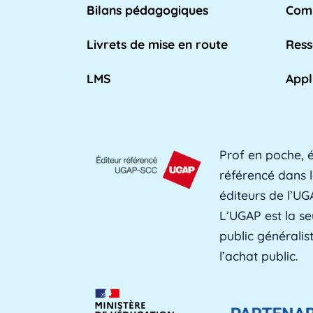
n place par l'Éducation nationale pour [...]
Bilans pédagogiques
Comp
Lire plus »
Livrets de mise en route
Ress
LMS
Appl
eignant qui travaille dans les [...]
Lire plus »
Prof en poche, é
utenir l'apprentissage et les [...]
Lire plus »
référencé dans l
éditeurs de l’UG
L’UGAP est la se
public générali
fessionnelle des adultes, est une [...]
Lire plus »
l’achat public.