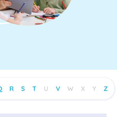
Q
R
S
T
U
V
W
X
Y
Z