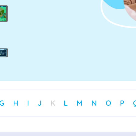
G
H
I
J
K
L
M
N
O
P