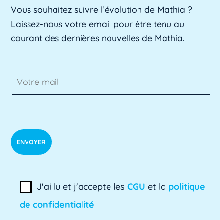
ADA SUP
Vous souhaitez suivre l’évolution de Mathia ?
ADA SUP est l'acronyme de l'Association
Laissez-nous votre email pour être tenu au
professionnelle des directeurs d'achats des [...]
courant des dernières nouvelles de Mathia.
Lire plus »
ADSI
L'ADSI, ou Administration des systèmes
d'information, est un domaine clé de
l'informatique [...]
Lire plus »
ADSI-ESR
ADSI-ESR est l'acronyme de l'Association
J'ai lu et j'accepte les
CGU
et la
politique
professionnelle des directeurs des systèmes
de confidentialité
[...]
Lire plus »