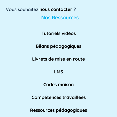
Vous souhaitez
nous contacter
?
AE
Nos Ressources
L'AE, ou Adaptation à l'emploi, est un
dispositif mis en place par l'Éducation
Tutoriels vidéos
nationale pour [...]
Lire plus »
Bilans pédagogiques
AED
Livrets de mise en route
L'Assistant d'Éducation (AED) est un personnel
non-enseignant qui travaille dans les [...]
LMS
Lire pl
us »
Codes maison
Compétences travaillées
Affaires académiques
La division des affaires académiques est
Ressources pédagogiques
chargée de soutenir l'apprentissage et les [...]