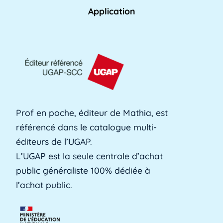
Lire plus »
Application
AFPA
L'AFPA, ou Association nationale pour la
formation professionnelle des adultes, est une
[...]
Lire plus »
Prof en poche, éditeur de Mathia, est
référencé dans le catalogue multi-
Alerte précoce
éditeurs de l’UGAP.
L'alerte précoce est un outil en ligne que les
L’UGAP est la seule centrale d’achat
établissements utilisent pour identifier les [...]
public généraliste 100% dédiée à
Lire plus »
l’achat public.
Aménagements d'apprentissage