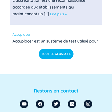
L'accréditation est une reconnaissance
accordée aux établissements qui
maintiennent un [...]
Lire plus »
Accuplacer
Accuplacer est un système de test utilisé pour
déterminer si les étudiants de niveau [...]
Lire pl
TOUT LE GLOSSAIRE
us »
ACU
ACU est l'abréviation d'Agent Comptable
d'Université. Il s'agit d'un fonctionnaire chargé
Restons en contact
de [...]
Lire plus »