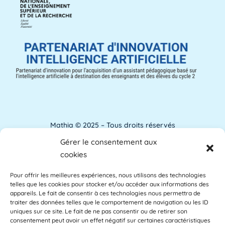
Les aménagements d'apprentissage peuvent
faire référence à du temps supplémentaire
pour la [...]
Lire plus »
ANACT
ANACT est l'acronyme de l'Agence nationale
pour l'amélioration des conditions de travail.
[...]
Lire plus »
Mathia © 2025 – Tous droits réservés
Gérer le consentement aux
Analyse de l'apprentissage
Mentions Légales
cookies
L'analyse de l'apprentissage utilise souvent
Pour offrir les meilleures expériences, nous utilisons des technologies
Accessibilité
les commentaires des étudiants comme base
telles que les cookies pour stocker et/ou accéder aux informations des
des [...]
Lire plus »
appareils. Le fait de consentir à ces technologies nous permettra de
Glossaire
traiter des données telles que le comportement de navigation ou les ID
uniques sur ce site. Le fait de ne pas consentir ou de retirer son
consentement peut avoir un effet négatif sur certaines caractéristiques