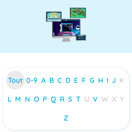
Tout
0-9
A
B
C
D
E
F
G
H
I
J
K
L
M
N
O
P
Q
R
S
T
U
V
W
X
Y
Z