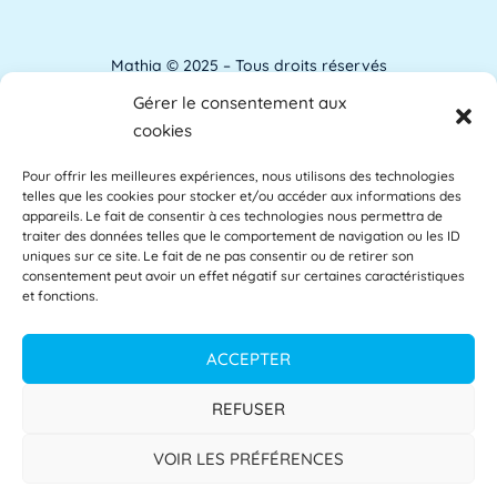
pour l'amélioration des conditions de travail.
[...]
Lire plus »
Mathia © 2025 – Tous droits réservés
Gérer le consentement aux
Analyse de l'apprentissage
Mentions Légales
cookies
L'analyse de l'apprentissage utilise souvent
Pour offrir les meilleures expériences, nous utilisons des technologies
Accessibilité
les commentaires des étudiants comme base
telles que les cookies pour stocker et/ou accéder aux informations des
des [...]
Lire plus »
appareils. Le fait de consentir à ces technologies nous permettra de
Glossaire
traiter des données telles que le comportement de navigation ou les ID
uniques sur ce site. Le fait de ne pas consentir ou de retirer son
consentement peut avoir un effet négatif sur certaines caractéristiques
Centre d’aide
et fonctions.
APAE
L'APAE, ou Attaché Principal d'Administration
Politique de confidentialité
ACCEPTER
de l'État, est un fonctionnaire de l'Éducation
[...]
Lire plus »
CGU
REFUSER
CGV
VOIR LES PRÉFÉRENCES
Apprentissage à distance