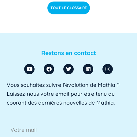
déterminer si les étudiants de niveau [...]
Lire pl
TOUT LE GLOSSAIRE
us »
ACU
ACU est l'abréviation d'Agent Comptable
d'Université. Il s'agit d'un fonctionnaire chargé
Restons en contact
de [...]
Lire plus »
ADA SUP
Vous souhaitez suivre l’évolution de Mathia ?
ADA SUP est l'acronyme de l'Association
Laissez-nous votre email pour être tenu au
professionnelle des directeurs d'achats des [...]
courant des dernières nouvelles de Mathia.
Lire plus »
ADSI