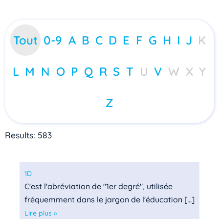
Tout
0-9
A
B
C
D
E
F
G
H
I
J
K
L
M
N
O
P
Q
R
S
T
U
V
W
X
Y
Z
Results: 583
1D
C'est l'abréviation de "1er degré", utilisée
fréquemment dans le jargon de l'éducation [...]
Lire plus »