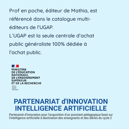
Prof en poche, éditeur de Mathia, est
référencé dans le catalogue multi-
Alerte précoce
éditeurs de l’UGAP.
L'alerte précoce est un outil en ligne que les
L’UGAP est la seule centrale d’achat
établissements utilisent pour identifier les [...]
public généraliste 100% dédiée à
Lire plus »
l’achat public.
Aménagements d'apprentissage
Les aménagements d'apprentissage peuvent
faire référence à du temps supplémentaire
pour la [...]
Lire plus »
ANACT
ANACT est l'acronyme de l'Agence nationale