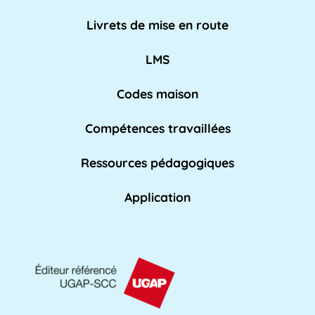
AED
Livrets de mise en route
L'Assistant d'Éducation (AED) est un personnel
non-enseignant qui travaille dans les [...]
LMS
Lire pl
us »
Codes maison
Compétences travaillées
Affaires académiques
La division des affaires académiques est
Ressources pédagogiques
chargée de soutenir l'apprentissage et les [...]
Lire plus »
Application
AFPA
L'AFPA, ou Association nationale pour la
formation professionnelle des adultes, est une
[...]
Lire plus »