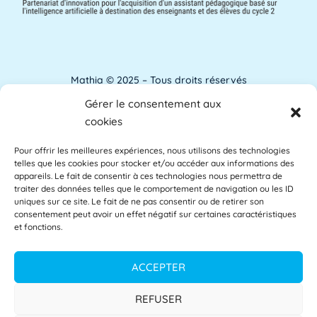
ANACT
ANACT est l'acronyme de l'Agence nationale
pour l'amélioration des conditions de travail.
[...]
Lire plus »
Mathia © 2025 – Tous droits réservés
Gérer le consentement aux
Analyse de l'apprentissage
Mentions Légales
cookies
L'analyse de l'apprentissage utilise souvent
Pour offrir les meilleures expériences, nous utilisons des technologies
Accessibilité
les commentaires des étudiants comme base
telles que les cookies pour stocker et/ou accéder aux informations des
des [...]
Lire plus »
appareils. Le fait de consentir à ces technologies nous permettra de
Glossaire
traiter des données telles que le comportement de navigation ou les ID
uniques sur ce site. Le fait de ne pas consentir ou de retirer son
consentement peut avoir un effet négatif sur certaines caractéristiques
Centre d’aide
et fonctions.
APAE
L'APAE, ou Attaché Principal d'Administration
Politique de confidentialité
ACCEPTER
de l'État, est un fonctionnaire de l'Éducation
[...]
Lire plus »
CGU
REFUSER