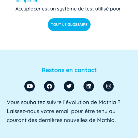
Accuplacer
Accuplacer est un système de test utilisé pour
déterminer si les étudiants de niveau [...]
Lire pl
TOUT LE GLOSSAIRE
us »
ACU
ACU est l'abréviation d'Agent Comptable
d'Université. Il s'agit d'un fonctionnaire chargé
Restons en contact
de [...]
Lire plus »
ADA SUP
Vous souhaitez suivre l’évolution de Mathia ?
ADA SUP est l'acronyme de l'Association
Laissez-nous votre email pour être tenu au
professionnelle des directeurs d'achats des [...]
courant des dernières nouvelles de Mathia.
Lire plus »