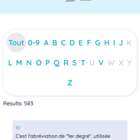
Tout
0-9
A
B
C
D
E
F
G
H
I
J
K
L
M
N
O
P
Q
R
S
T
U
V
W
X
Y
Z
Results: 583
1D
C'est l'abréviation de "1er degré", utilisée