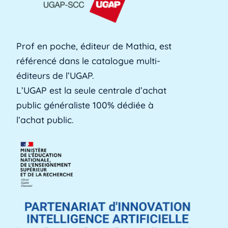
formation professionnelle des adultes, est une
[...]
Lire plus »
Prof en poche, éditeur de Mathia, est
référencé dans le catalogue multi-
Alerte précoce
éditeurs de l’UGAP.
L'alerte précoce est un outil en ligne que les
L’UGAP est la seule centrale d’achat
établissements utilisent pour identifier les [...]
public généraliste 100% dédiée à
Lire plus »
l’achat public.
Aménagements d'apprentissage
Les aménagements d'apprentissage peuvent
faire référence à du temps supplémentaire
pour la [...]
Lire plus »