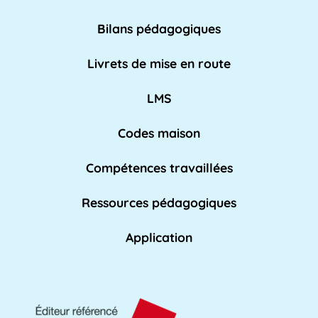
nationale pour [...]
Lire plus »
Bilans pédagogiques
AED
Livrets de mise en route
L'Assistant d'Éducation (AED) est un personnel
non-enseignant qui travaille dans les [...]
LMS
Lire pl
us »
Codes maison
Compétences travaillées
Affaires académiques
La division des affaires académiques est
Ressources pédagogiques
chargée de soutenir l'apprentissage et les [...]
Lire plus »
Application
AFPA
L'AFPA, ou Association nationale pour la