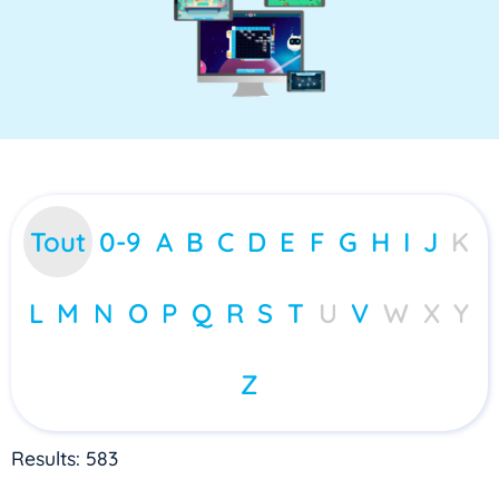
Tout
0-9
A
B
C
D
E
F
G
H
I
J
K
L
M
N
O
P
Q
R
S
T
U
V
W
X
Y
Z
Results: 583