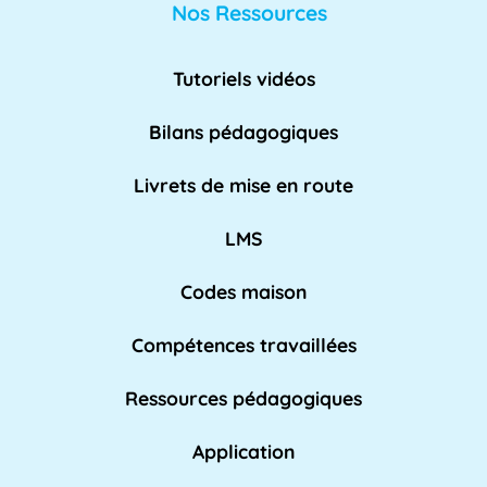
AE
Nos Ressources
L'AE, ou Adaptation à l'emploi, est un
dispositif mis en place par l'Éducation
Tutoriels vidéos
nationale pour [...]
Lire plus »
Bilans pédagogiques
AED
Livrets de mise en route
L'Assistant d'Éducation (AED) est un personnel
non-enseignant qui travaille dans les [...]
LMS
Lire pl
us »
Codes maison
Compétences travaillées
Affaires académiques
La division des affaires académiques est
Ressources pédagogiques
chargée de soutenir l'apprentissage et les [...]
Lire plus »
Application