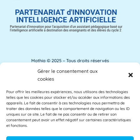
pour la [...]
Lire plus »
ANACT
ANACT est l'acronyme de l'Agence nationale
pour l'amélioration des conditions de travail.
[...]
Lire plus »
Mathia © 2025 – Tous droits réservés
Gérer le consentement aux
Analyse de l'apprentissage
Mentions Légales
cookies
L'analyse de l'apprentissage utilise souvent
Pour offrir les meilleures expériences, nous utilisons des technologies
Accessibilité
les commentaires des étudiants comme base
telles que les cookies pour stocker et/ou accéder aux informations des
des [...]
Lire plus »
appareils. Le fait de consentir à ces technologies nous permettra de
Glossaire
traiter des données telles que le comportement de navigation ou les ID
uniques sur ce site. Le fait de ne pas consentir ou de retirer son
consentement peut avoir un effet négatif sur certaines caractéristiques
Centre d’aide
et fonctions.
APAE
L'APAE, ou Attaché Principal d'Administration
Politique de confidentialité