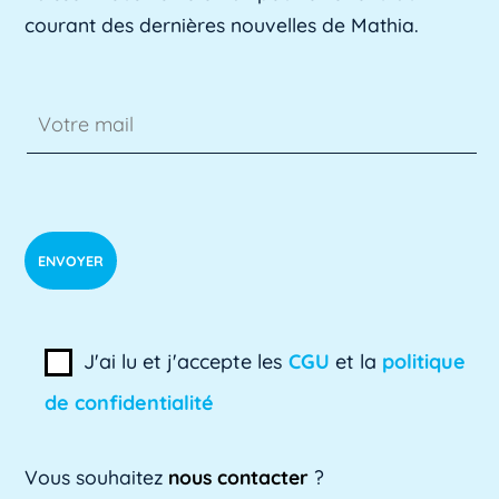
professionnelle des directeurs d'achats des [...]
courant des dernières nouvelles de Mathia.
Lire plus »
ADSI
L'ADSI, ou Administration des systèmes
d'information, est un domaine clé de
l'informatique [...]
Lire plus »
ADSI-ESR
ADSI-ESR est l'acronyme de l'Association
J'ai lu et j'accepte les
CGU
et la
politique
professionnelle des directeurs des systèmes
de confidentialité
[...]
Lire plus »
Vous souhaitez
nous contacter
?