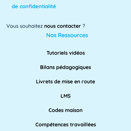
de confidentialité
[...]
Lire plus »
Vous souhaitez
nous contacter
?
AE
Nos Ressources
L'AE, ou Adaptation à l'emploi, est un
dispositif mis en place par l'Éducation
Tutoriels vidéos
nationale pour [...]
Lire plus »
Bilans pédagogiques
AED
Livrets de mise en route
L'Assistant d'Éducation (AED) est un personnel
non-enseignant qui travaille dans les [...]
LMS
Lire pl
us »
Codes maison
Compétences travaillées
Affaires académiques