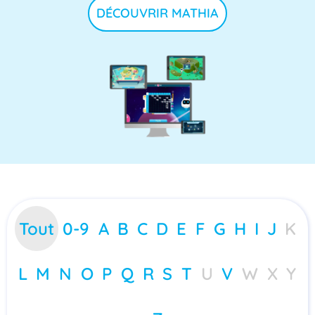
DÉCOUVRIR MATHIA
Tout
0-9
A
B
C
D
E
F
G
H
I
J
K
L
M
N
O
P
Q
R
S
T
U
V
W
X
Y