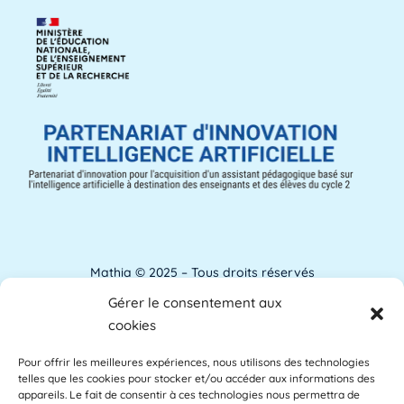
Aménagements d'apprentissage
Les aménagements d'apprentissage peuvent
faire référence à du temps supplémentaire
pour la [...]
Lire plus »
ANACT
ANACT est l'acronyme de l'Agence nationale
pour l'amélioration des conditions de travail.
[...]
Lire plus »
Mathia © 2025 – Tous droits réservés
Gérer le consentement aux
Analyse de l'apprentissage
Mentions Légales
cookies
L'analyse de l'apprentissage utilise souvent
Pour offrir les meilleures expériences, nous utilisons des technologies
Accessibilité
les commentaires des étudiants comme base
telles que les cookies pour stocker et/ou accéder aux informations des
des [...]
Lire plus »
appareils. Le fait de consentir à ces technologies nous permettra de