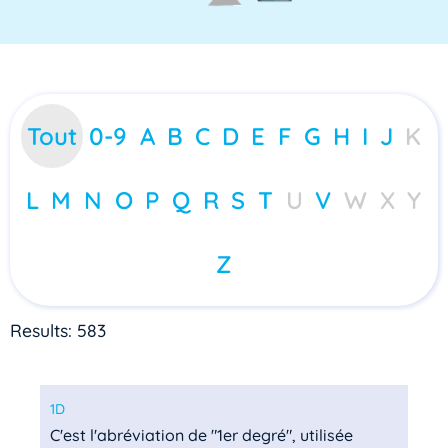
Tout
0-9
A
B
C
D
E
F
G
H
I
J
K
L
M
N
O
P
Q
R
S
T
U
V
W
X
Y
Z
Results: 583
1D
C'est l'abréviation de "1er degré", utilisée