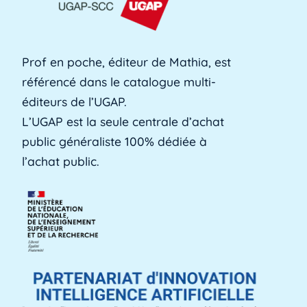
formation professionnelle des adultes, est une
[...]
Lire plus »
Prof en poche, éditeur de Mathia, est
référencé dans le catalogue multi-
Alerte précoce
éditeurs de l’UGAP.
L'alerte précoce est un outil en ligne que les
L’UGAP est la seule centrale d’achat
établissements utilisent pour identifier les [...]
public généraliste 100% dédiée à
Lire plus »
l’achat public.
Aménagements d'apprentissage
Les aménagements d'apprentissage peuvent
faire référence à du temps supplémentaire
pour la [...]
Lire plus »