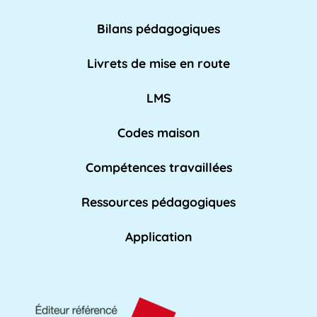
nationale pour [...]
Lire plus »
Bilans pédagogiques
AED
Livrets de mise en route
L'Assistant d'Éducation (AED) est un personnel
non-enseignant qui travaille dans les [...]
LMS
Lire pl
us »
Codes maison
Compétences travaillées
Affaires académiques
La division des affaires académiques est
Ressources pédagogiques
chargée de soutenir l'apprentissage et les [...]
Lire plus »
Application
AFPA
L'AFPA, ou Association nationale pour la