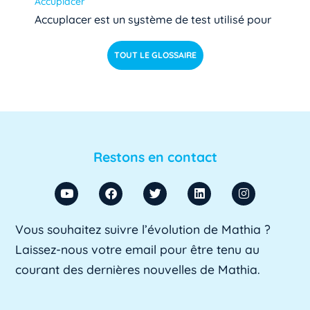
Accuplacer
Accuplacer est un système de test utilisé pour
déterminer si les étudiants de niveau [...]
Lire pl
TOUT LE GLOSSAIRE
us »
ACU
ACU est l'abréviation d'Agent Comptable
d'Université. Il s'agit d'un fonctionnaire chargé
Restons en contact
de [...]
Lire plus »
ADA SUP
Vous souhaitez suivre l’évolution de Mathia ?
ADA SUP est l'acronyme de l'Association
Laissez-nous votre email pour être tenu au
professionnelle des directeurs d'achats des [...]
courant des dernières nouvelles de Mathia.
Lire plus »