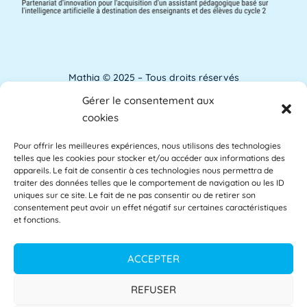
ANACT
ANACT est l'acronyme de l'Agence nationale
pour l'amélioration des conditions de travail.
[...]
Lire plus »
Mathia © 2025 – Tous droits réservés
Gérer le consentement aux
Analyse de l'apprentissage
Mentions Légales
cookies
L'analyse de l'apprentissage utilise souvent
Pour offrir les meilleures expériences, nous utilisons des technologies
Accessibilité
les commentaires des étudiants comme base
telles que les cookies pour stocker et/ou accéder aux informations des
des [...]
Lire plus »
appareils. Le fait de consentir à ces technologies nous permettra de
Glossaire
traiter des données telles que le comportement de navigation ou les ID
uniques sur ce site. Le fait de ne pas consentir ou de retirer son
consentement peut avoir un effet négatif sur certaines caractéristiques
Centre d’aide
et fonctions.
APAE
L'APAE, ou Attaché Principal d'Administration
Politique de confidentialité
ACCEPTER
de l'État, est un fonctionnaire de l'Éducation
[...]
Lire plus »
CGU
REFUSER