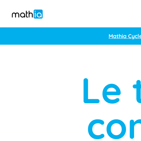
Mathia Cycl
Le 
co