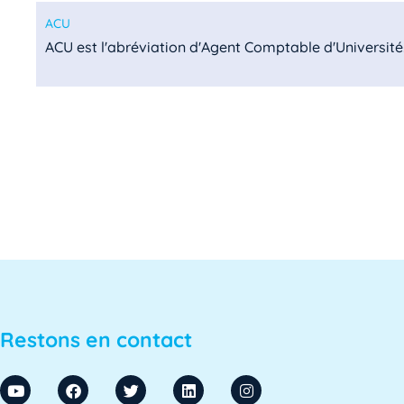
ACU
ACU est l'abréviation d'Agent Comptable d'Université. I
ADA SUP
ADA SUP est l'acronyme de l'Association professionnel
ADSI
L'ADSI, ou Administration des systèmes d'information,
ADSI-ESR
Restons en contact
ADSI-ESR est l'acronyme de l'Association professionne