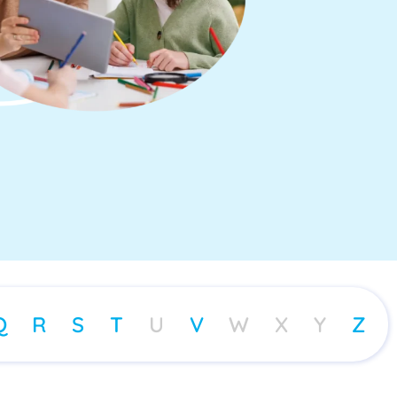
Q
R
S
T
U
V
W
X
Y
Z