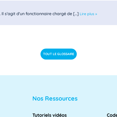
l s'agit d'un fonctionnaire chargé de [...]
Lire plus »
le des directeurs d'achats des [...]
Lire plus »
TOUT LE GLOSSAIRE
 est un domaine clé de l'informatique [...]
Lire plus »
Nos Ressources
lle des directeurs des systèmes [...]
Lire plus »
Tutoriels vidéos
Code