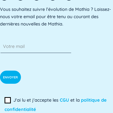
AE
Vous souhaitez suivre l’évolution de Mathia ? Laissez-
L'AE, ou Adaptation à l'emploi, est un dispositif mis e
nous votre email pour être tenu au courant des
dernières nouvelles de Mathia.
AED
L'Assistant d'Éducation (AED) est un personnel non-ens
Affaires académiques
La division des affaires académiques est chargée de so
AFPA
L'AFPA, ou Association nationale pour la formation pro
J'ai lu et j'accepte les
CGU
et la
politique de
confidentialité