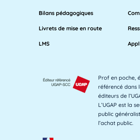
n place par l'Éducation nationale pour [...]
Bilans pédagogiques
Comp
Lire plus »
Livrets de mise en route
Ress
LMS
Appl
eignant qui travaille dans les [...]
Lire plus »
Prof en poche, é
utenir l'apprentissage et les [...]
Lire plus »
référencé dans l
éditeurs de l’UG
L’UGAP est la se
public générali
fessionnelle des adultes, est une [...]
Lire plus »
l’achat public.