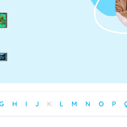
G
H
I
J
K
L
M
N
O
P