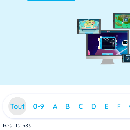
Tout
0-9
A
B
C
D
E
F
Results: 583