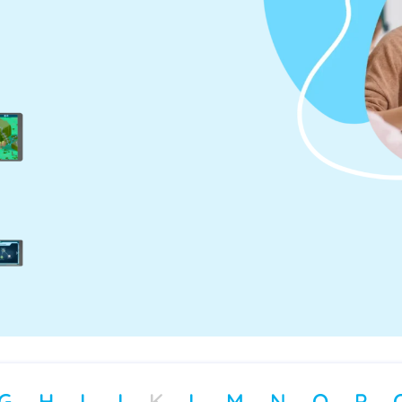
G
H
I
J
K
L
M
N
O
P