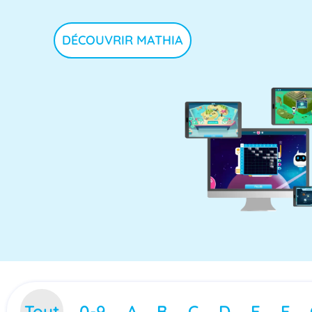
DÉCOUVRIR MATHIA
Tout
0-9
A
B
C
D
E
F