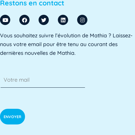
Restons en contact
ADSI-ESR est l'acronyme de l'Association professionne
AE
Vous souhaitez suivre l’évolution de Mathia ? Laissez-
L'AE, ou Adaptation à l'emploi, est un dispositif mis e
nous votre email pour être tenu au courant des
dernières nouvelles de Mathia.
AED
L'Assistant d'Éducation (AED) est un personnel non-ens
Affaires académiques
La division des affaires académiques est chargée de so
AFPA