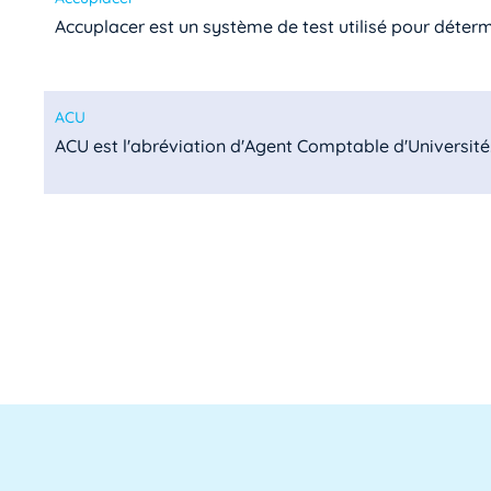
Accuplacer est un système de test utilisé pour détermin
ACU
ACU est l'abréviation d'Agent Comptable d'Université. I
ADA SUP
ADA SUP est l'acronyme de l'Association professionnel
ADSI
L'ADSI, ou Administration des systèmes d'information,
ADSI-ESR