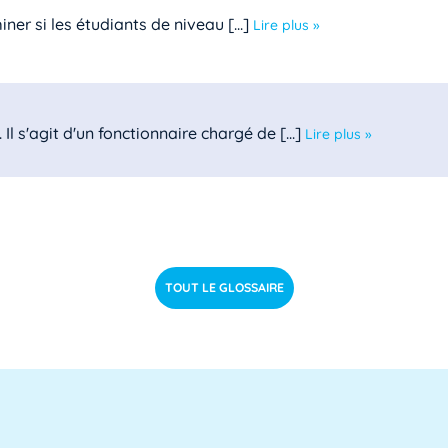
er si les étudiants de niveau [...]
Lire plus »
l s'agit d'un fonctionnaire chargé de [...]
Lire plus »
le des directeurs d'achats des [...]
Lire plus »
TOUT LE GLOSSAIRE
 est un domaine clé de l'informatique [...]
Lire plus »