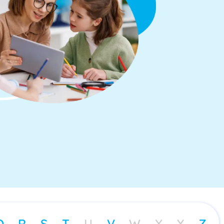
Q
R
S
T
U
V
W
X
Y
Z