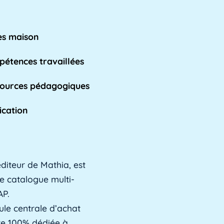
s maison
étences travaillées
ources pédagogiques
ication
diteur de Mathia, est
e catalogue multi-
AP.
ule centrale d’achat
ste 100% dédiée à