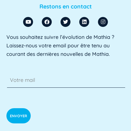
d'Université. Il s'agit d'un fonctionnaire chargé
Restons en contact
de [...]
Lire plus »
ADA SUP
Vous souhaitez suivre l’évolution de Mathia ?
ADA SUP est l'acronyme de l'Association
Laissez-nous votre email pour être tenu au
professionnelle des directeurs d'achats des [...]
courant des dernières nouvelles de Mathia.
Lire plus »
ADSI
L'ADSI, ou Administration des systèmes
d'information, est un domaine clé de
l'informatique [...]
Lire plus »