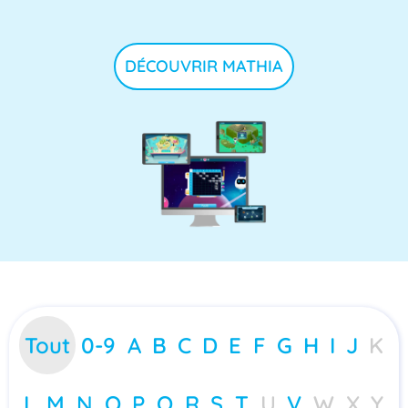
DÉCOUVRIR MATHIA
Tout
0-9
A
B
C
D
E
F
G
H
I
J
K
L
M
N
O
P
Q
R
S
T
U
V
W
X
Y