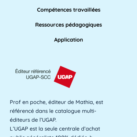
Compétences travaillées
Affaires académiques
La division des affaires académiques est
Ressources pédagogiques
chargée de soutenir l'apprentissage et les [...]
Lire plus »
Application
AFPA
L'AFPA, ou Association nationale pour la
formation professionnelle des adultes, est une
[...]
Lire plus »
Prof en poche, éditeur de Mathia, est
référencé dans le catalogue multi-
Alerte précoce
éditeurs de l’UGAP.
L'alerte précoce est un outil en ligne que les
L’UGAP est la seule centrale d’achat
établissements utilisent pour identifier les [...]