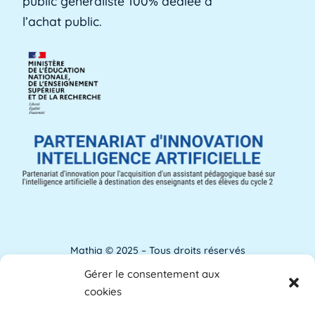
public généraliste 100% dédiée à
Lire plus »
l’achat public.
Aménagements d'apprentissage
Les aménagements d'apprentissage peuvent
faire référence à du temps supplémentaire
pour la [...]
Lire plus »
ANACT
ANACT est l'acronyme de l'Agence nationale
pour l'amélioration des conditions de travail.
[...]
Lire plus »
Mathia © 2025 – Tous droits réservés
Gérer le consentement aux
Analyse de l'apprentissage
Mentions Légales
cookies
L'analyse de l'apprentissage utilise souvent