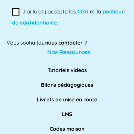
ADSI-ESR
ADSI-ESR est l'acronyme de l'Association
J'ai lu et j'accepte les
CGU
et la
politique
professionnelle des directeurs des systèmes
de confidentialité
[...]
Lire plus »
Vous souhaitez
nous contacter
?
AE
Nos Ressources
L'AE, ou Adaptation à l'emploi, est un
dispositif mis en place par l'Éducation
Tutoriels vidéos
nationale pour [...]
Lire plus »
Bilans pédagogiques
AED
Livrets de mise en route
L'Assistant d'Éducation (AED) est un personnel
non-enseignant qui travaille dans les [...]
LMS
Lire pl
us »
Codes maison