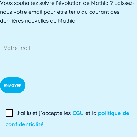
Vous souhaitez suivre l’évolution de Mathia ? Laissez-
L'AE, ou Adaptation à l'emploi, est un dispositif mis e
nous votre email pour être tenu au courant des
dernières nouvelles de Mathia.
AED
L'Assistant d'Éducation (AED) est un personnel non-ens
Affaires académiques
La division des affaires académiques est chargée de so
AFPA
L'AFPA, ou Association nationale pour la formation pro
J'ai lu et j'accepte les
CGU
et la
politique de
confidentialité
Alerte précoce