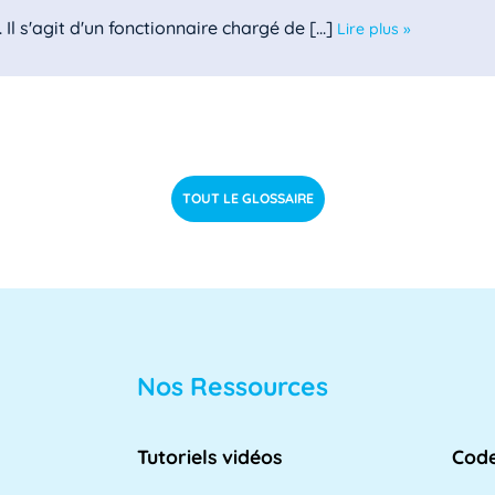
l s'agit d'un fonctionnaire chargé de [...]
Lire plus »
le des directeurs d'achats des [...]
Lire plus »
TOUT LE GLOSSAIRE
 est un domaine clé de l'informatique [...]
Lire plus »
Nos Ressources
lle des directeurs des systèmes [...]
Lire plus »
Tutoriels vidéos
Code