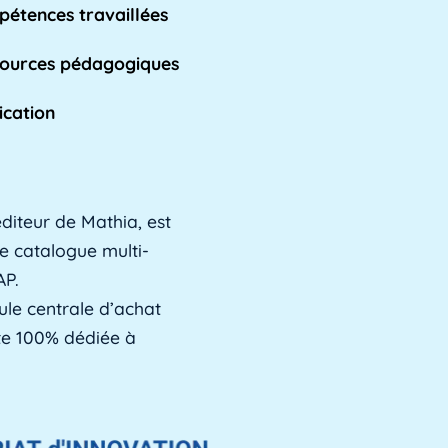
étences travaillées
ources pédagogiques
ication
diteur de Mathia, est
e catalogue multi-
AP.
ule centrale d’achat
ste 100% dédiée à