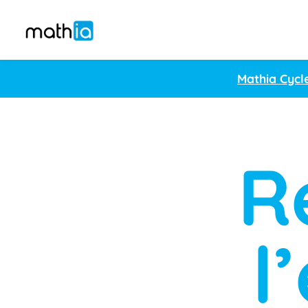
Mathia Cycl
R
l