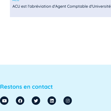
ACU est l'abréviation d'Agent Comptable d'Université. I
ADA SUP
ADA SUP est l'acronyme de l'Association professionnel
ADSI
L'ADSI, ou Administration des systèmes d'information,
ADSI-ESR
Restons en contact
ADSI-ESR est l'acronyme de l'Association professionne
AE