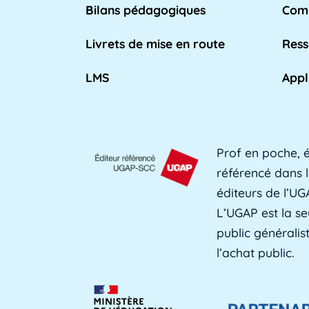
n place par l'Éducation nationale pour [...]
Bilans pédagogiques
Comp
Lire plus »
Livrets de mise en route
Ress
LMS
Appl
eignant qui travaille dans les [...]
Lire plus »
Prof en poche, é
utenir l'apprentissage et les [...]
Lire plus »
référencé dans l
éditeurs de l’UG
L’UGAP est la se
public générali
fessionnelle des adultes, est une [...]
Lire plus »
l’achat public.