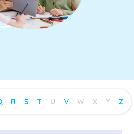
Q
R
S
T
U
V
W
X
Y
Z