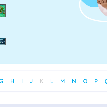
G
H
I
J
K
L
M
N
O
P