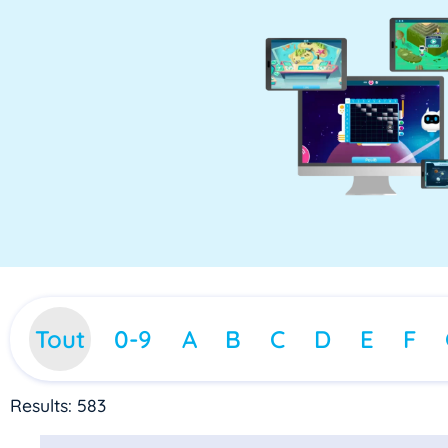
Tout
0-9
A
B
C
D
E
F
Results: 583