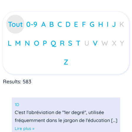
Tout
0-9
A
B
C
D
E
F
G
H
I
J
K
L
M
N
O
P
Q
R
S
T
U
V
W
X
Y
Z
Results: 583
1D
C'est l'abréviation de "1er degré", utilisée
fréquemment dans le jargon de l'éducation [...]
Lire plus »