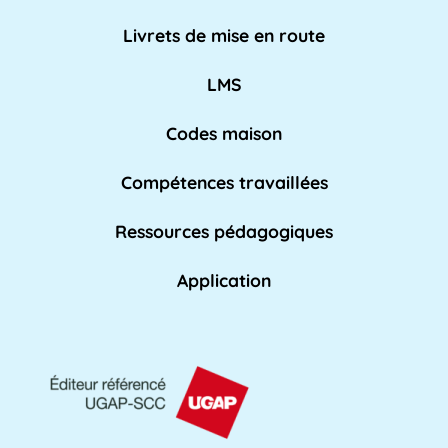
AED
Livrets de mise en route
L'Assistant d'Éducation (AED) est un personnel
non-enseignant qui travaille dans les [...]
LMS
Lire pl
us »
Codes maison
Compétences travaillées
Affaires académiques
La division des affaires académiques est
Ressources pédagogiques
chargée de soutenir l'apprentissage et les [...]
Lire plus »
Application
AFPA
L'AFPA, ou Association nationale pour la
formation professionnelle des adultes, est une
[...]
Lire plus »