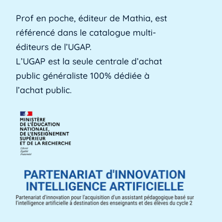
Prof en poche, éditeur de Mathia, est
référencé dans le catalogue multi-
Alerte précoce
éditeurs de l’UGAP.
L'alerte précoce est un outil en ligne que les
L’UGAP est la seule centrale d’achat
établissements utilisent pour identifier les [...]
public généraliste 100% dédiée à
Lire plus »
l’achat public.
Aménagements d'apprentissage
Les aménagements d'apprentissage peuvent
faire référence à du temps supplémentaire
pour la [...]
Lire plus »
ANACT
ANACT est l'acronyme de l'Agence nationale