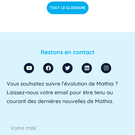
déterminer si les étudiants de niveau [...]
Lire pl
TOUT LE GLOSSAIRE
us »
ACU
ACU est l'abréviation d'Agent Comptable
d'Université. Il s'agit d'un fonctionnaire chargé
Restons en contact
de [...]
Lire plus »
ADA SUP
Vous souhaitez suivre l’évolution de Mathia ?
ADA SUP est l'acronyme de l'Association
Laissez-nous votre email pour être tenu au
professionnelle des directeurs d'achats des [...]
courant des dernières nouvelles de Mathia.
Lire plus »
ADSI