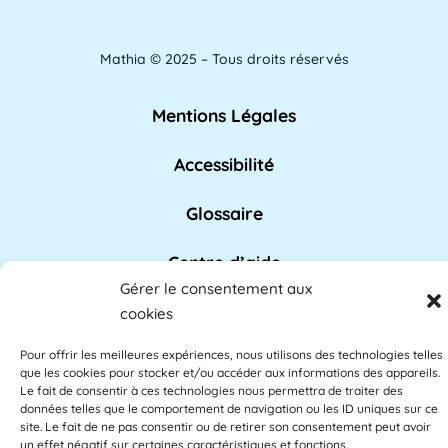
pour l'amélioration des conditions de travail.
[...]
Lire plus »
Mathia © 2025 – Tous droits réservés
Analyse de l'apprentissage
Mentions Légales
L'analyse de l'apprentissage utilise souvent
Accessibilité
les commentaires des étudiants comme base
des [...]
Lire plus »
Glossaire
Centre d’aide
APAE
Gérer le consentement aux
L'APAE, ou Attaché Principal d'Administration
Politique de confidentialité
cookies
de l'État, est un fonctionnaire de l'Éducation
[...]
Lire plus »
Pour offrir les meilleures expériences, nous utilisons des technologies telles
CGU
que les cookies pour stocker et/ou accéder aux informations des appareils.
Le fait de consentir à ces technologies nous permettra de traiter des
CGV
données telles que le comportement de navigation ou les ID uniques sur ce
site. Le fait de ne pas consentir ou de retirer son consentement peut avoir
Apprentissage à distance
un effet négatif sur certaines caractéristiques et fonctions.