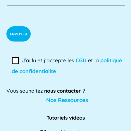
ADSI
L'ADSI, ou Administration des systèmes
d'information, est un domaine clé de
l'informatique [...]
Lire plus »
ADSI-ESR
ADSI-ESR est l'acronyme de l'Association
J'ai lu et j'accepte les
CGU
et la
politique
professionnelle des directeurs des systèmes
de confidentialité
[...]
Lire plus »
Vous souhaitez
nous contacter
?
AE
Nos Ressources
L'AE, ou Adaptation à l'emploi, est un
dispositif mis en place par l'Éducation
Tutoriels vidéos
nationale pour [...]
Lire plus »