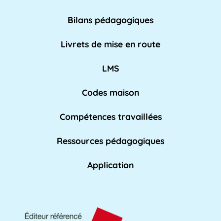
nationale pour [...]
Lire plus »
Bilans pédagogiques
AED
Livrets de mise en route
L'Assistant d'Éducation (AED) est un personnel
non-enseignant qui travaille dans les [...]
LMS
Lire pl
us »
Codes maison
Compétences travaillées
Affaires académiques
La division des affaires académiques est
Ressources pédagogiques
chargée de soutenir l'apprentissage et les [...]
Lire plus »
Application
AFPA
L'AFPA, ou Association nationale pour la