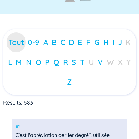
Tout
0-9
A
B
C
D
E
F
G
H
I
J
K
L
M
N
O
P
Q
R
S
T
U
V
W
X
Y
Z
Results: 583
1D
C'est l'abréviation de "1er degré", utilisée