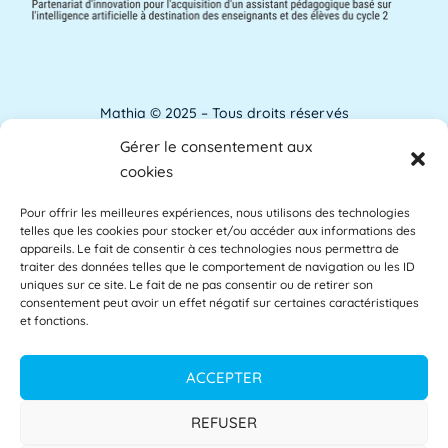
ANACT
ANACT est l'acronyme de l'Agence nationale
pour l'amélioration des conditions de travail.
[...]
Lire plus »
Mathia © 2025 – Tous droits réservés
Gérer le consentement aux
Analyse de l'apprentissage
Mentions Légales
cookies
L'analyse de l'apprentissage utilise souvent
Pour offrir les meilleures expériences, nous utilisons des technologies
Accessibilité
les commentaires des étudiants comme base
telles que les cookies pour stocker et/ou accéder aux informations des
des [...]
Lire plus »
appareils. Le fait de consentir à ces technologies nous permettra de
Glossaire
traiter des données telles que le comportement de navigation ou les ID
uniques sur ce site. Le fait de ne pas consentir ou de retirer son
consentement peut avoir un effet négatif sur certaines caractéristiques
Centre d’aide
et fonctions.
APAE
L'APAE, ou Attaché Principal d'Administration
Politique de confidentialité
ACCEPTER
de l'État, est un fonctionnaire de l'Éducation
[...]
Lire plus »
CGU
REFUSER