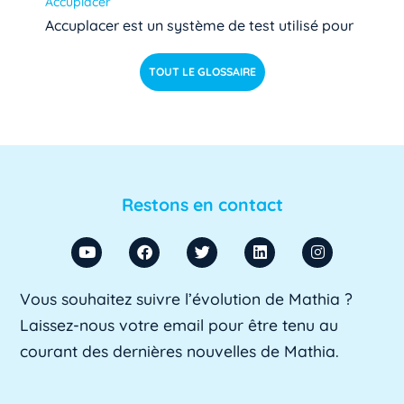
Accuplacer
Accuplacer est un système de test utilisé pour
déterminer si les étudiants de niveau [...]
Lire pl
TOUT LE GLOSSAIRE
us »
ACU
ACU est l'abréviation d'Agent Comptable
d'Université. Il s'agit d'un fonctionnaire chargé
Restons en contact
de [...]
Lire plus »
ADA SUP
Vous souhaitez suivre l’évolution de Mathia ?
ADA SUP est l'acronyme de l'Association
Laissez-nous votre email pour être tenu au
professionnelle des directeurs d'achats des [...]
courant des dernières nouvelles de Mathia.
Lire plus »