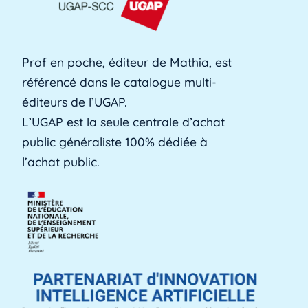
formation professionnelle des adultes, est une
[...]
Lire plus »
Prof en poche, éditeur de Mathia, est
référencé dans le catalogue multi-
Alerte précoce
éditeurs de l’UGAP.
L'alerte précoce est un outil en ligne que les
L’UGAP est la seule centrale d’achat
établissements utilisent pour identifier les [...]
public généraliste 100% dédiée à
Lire plus »
l’achat public.
Aménagements d'apprentissage
Les aménagements d'apprentissage peuvent
faire référence à du temps supplémentaire
pour la [...]
Lire plus »