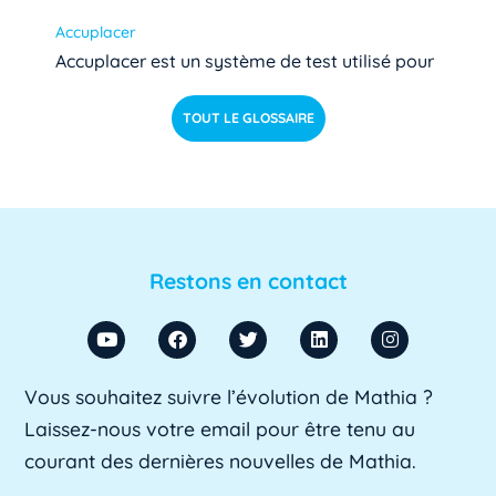
Accuplacer
Accuplacer est un système de test utilisé pour
déterminer si les étudiants de niveau [...]
Lire pl
TOUT LE GLOSSAIRE
us »
ACU
ACU est l'abréviation d'Agent Comptable
d'Université. Il s'agit d'un fonctionnaire chargé
Restons en contact
de [...]
Lire plus »
ADA SUP
Vous souhaitez suivre l’évolution de Mathia ?
ADA SUP est l'acronyme de l'Association
Laissez-nous votre email pour être tenu au
professionnelle des directeurs d'achats des [...]
courant des dernières nouvelles de Mathia.
Lire plus »