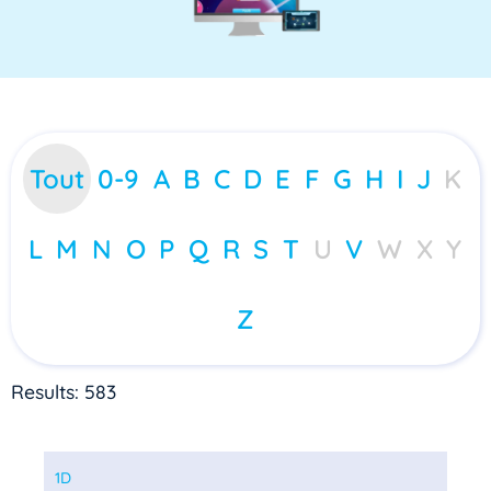
Tout
0-9
A
B
C
D
E
F
G
H
I
J
K
L
M
N
O
P
Q
R
S
T
U
V
W
X
Y
Z
Results: 583
1D