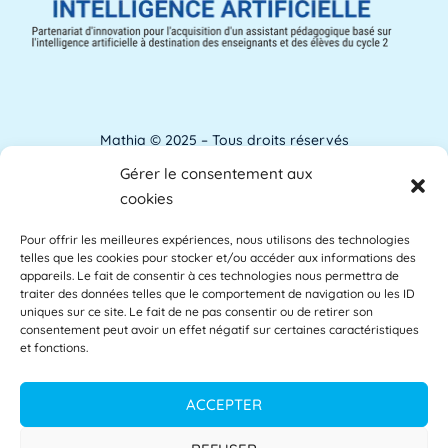
ANACT
ANACT est l'acronyme de l'Agence nationale
pour l'amélioration des conditions de travail.
[...]
Lire plus »
Mathia © 2025 – Tous droits réservés
Gérer le consentement aux
Analyse de l'apprentissage
Mentions Légales
cookies
L'analyse de l'apprentissage utilise souvent
Pour offrir les meilleures expériences, nous utilisons des technologies
Accessibilité
les commentaires des étudiants comme base
telles que les cookies pour stocker et/ou accéder aux informations des
des [...]
Lire plus »
appareils. Le fait de consentir à ces technologies nous permettra de
Glossaire
traiter des données telles que le comportement de navigation ou les ID
uniques sur ce site. Le fait de ne pas consentir ou de retirer son
consentement peut avoir un effet négatif sur certaines caractéristiques
Centre d’aide
et fonctions.
APAE
L'APAE, ou Attaché Principal d'Administration
Politique de confidentialité
ACCEPTER
de l'État, est un fonctionnaire de l'Éducation
[...]
Lire plus »
CGU