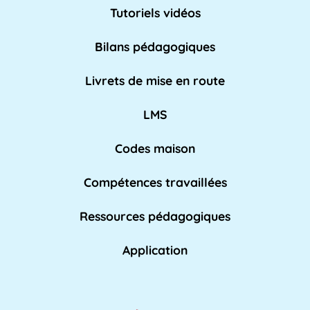
dispositif mis en place par l'Éducation
Tutoriels vidéos
nationale pour [...]
Lire plus »
Bilans pédagogiques
AED
Livrets de mise en route
L'Assistant d'Éducation (AED) est un personnel
non-enseignant qui travaille dans les [...]
LMS
Lire pl
us »
Codes maison
Compétences travaillées
Affaires académiques
La division des affaires académiques est
Ressources pédagogiques
chargée de soutenir l'apprentissage et les [...]
Lire plus »
Application
AFPA