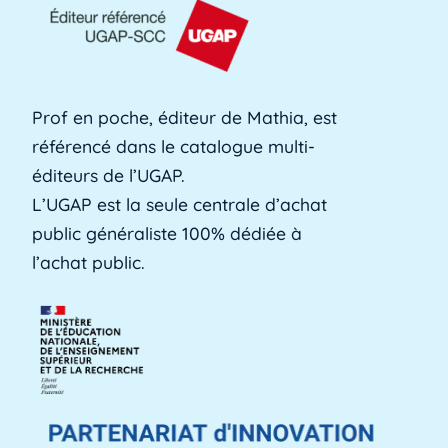
L'AFPA, ou Association nationale pour la
formation professionnelle des adultes, est une
[...]
Lire plus »
Prof en poche, éditeur de Mathia, est
référencé dans le catalogue multi-
Alerte précoce
éditeurs de l’UGAP.
L'alerte précoce est un outil en ligne que les
L’UGAP est la seule centrale d’achat
établissements utilisent pour identifier les [...]
public généraliste 100% dédiée à
Lire plus »
l’achat public.
Aménagements d'apprentissage
Les aménagements d'apprentissage peuvent
faire référence à du temps supplémentaire
pour la [...]
Lire plus »