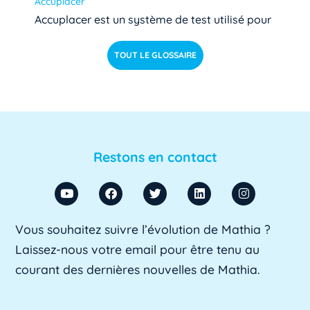
Accuplacer
Accuplacer est un système de test utilisé pour
déterminer si les étudiants de niveau [...]
Lire pl
TOUT LE GLOSSAIRE
us »
ACU
ACU est l'abréviation d'Agent Comptable
d'Université. Il s'agit d'un fonctionnaire chargé
Restons en contact
de [...]
Lire plus »
ADA SUP
Vous souhaitez suivre l’évolution de Mathia ?
ADA SUP est l'acronyme de l'Association
Laissez-nous votre email pour être tenu au
professionnelle des directeurs d'achats des [...]
courant des dernières nouvelles de Mathia.
Lire plus »