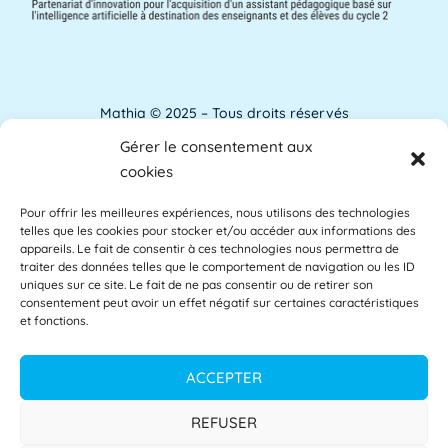
ANACT
ANACT est l'acronyme de l'Agence nationale
pour l'amélioration des conditions de travail.
[...]
Lire plus »
Mathia © 2025 – Tous droits réservés
Gérer le consentement aux
Analyse de l'apprentissage
Mentions Légales
cookies
L'analyse de l'apprentissage utilise souvent
Pour offrir les meilleures expériences, nous utilisons des technologies
Accessibilité
les commentaires des étudiants comme base
telles que les cookies pour stocker et/ou accéder aux informations des
des [...]
Lire plus »
appareils. Le fait de consentir à ces technologies nous permettra de
Glossaire
traiter des données telles que le comportement de navigation ou les ID
uniques sur ce site. Le fait de ne pas consentir ou de retirer son
consentement peut avoir un effet négatif sur certaines caractéristiques
Centre d’aide
et fonctions.
APAE
L'APAE, ou Attaché Principal d'Administration
Politique de confidentialité
ACCEPTER
de l'État, est un fonctionnaire de l'Éducation
[...]
Lire plus »
CGU
REFUSER