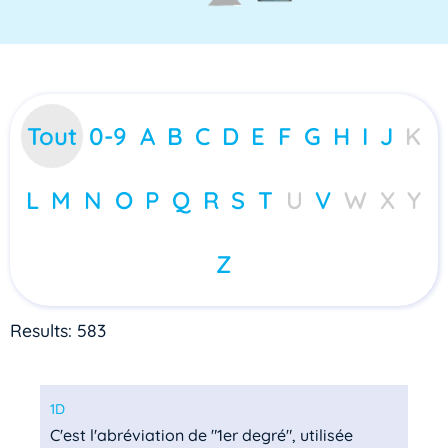
Tout
0-9
A
B
C
D
E
F
G
H
I
J
K
L
M
N
O
P
Q
R
S
T
U
V
W
X
Y
Z
Results: 583
1D
C'est l'abréviation de "1er degré", utilisée