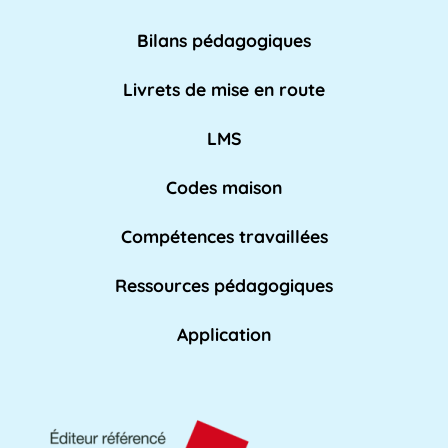
nationale pour [...]
Lire plus »
Bilans pédagogiques
AED
Livrets de mise en route
L'Assistant d'Éducation (AED) est un personnel
non-enseignant qui travaille dans les [...]
LMS
Lire pl
us »
Codes maison
Compétences travaillées
Affaires académiques
La division des affaires académiques est
Ressources pédagogiques
chargée de soutenir l'apprentissage et les [...]
Lire plus »
Application
AFPA
L'AFPA, ou Association nationale pour la