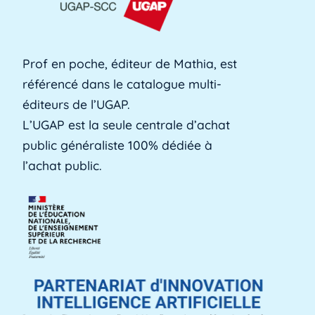
formation professionnelle des adultes, est une
[...]
Lire plus »
Prof en poche, éditeur de Mathia, est
référencé dans le catalogue multi-
Alerte précoce
éditeurs de l’UGAP.
L'alerte précoce est un outil en ligne que les
L’UGAP est la seule centrale d’achat
établissements utilisent pour identifier les [...]
public généraliste 100% dédiée à
Lire plus »
l’achat public.
Aménagements d'apprentissage
Les aménagements d'apprentissage peuvent
faire référence à du temps supplémentaire
pour la [...]
Lire plus »