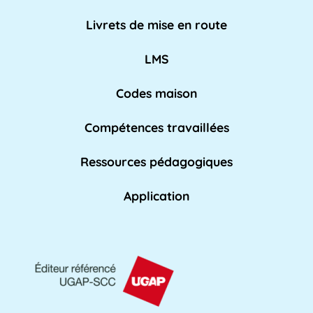
AED
Livrets de mise en route
L'Assistant d'Éducation (AED) est un personnel
non-enseignant qui travaille dans les [...]
LMS
Lire pl
us »
Codes maison
Compétences travaillées
Affaires académiques
La division des affaires académiques est
Ressources pédagogiques
chargée de soutenir l'apprentissage et les [...]
Lire plus »
Application
AFPA
L'AFPA, ou Association nationale pour la
formation professionnelle des adultes, est une
[...]
Lire plus »