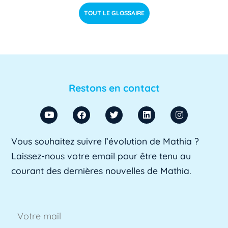
déterminer si les étudiants de niveau [...]
Lire pl
TOUT LE GLOSSAIRE
us »
ACU
ACU est l'abréviation d'Agent Comptable
d'Université. Il s'agit d'un fonctionnaire chargé
Restons en contact
de [...]
Lire plus »
ADA SUP
Vous souhaitez suivre l’évolution de Mathia ?
ADA SUP est l'acronyme de l'Association
Laissez-nous votre email pour être tenu au
professionnelle des directeurs d'achats des [...]
courant des dernières nouvelles de Mathia.
Lire plus »
ADSI