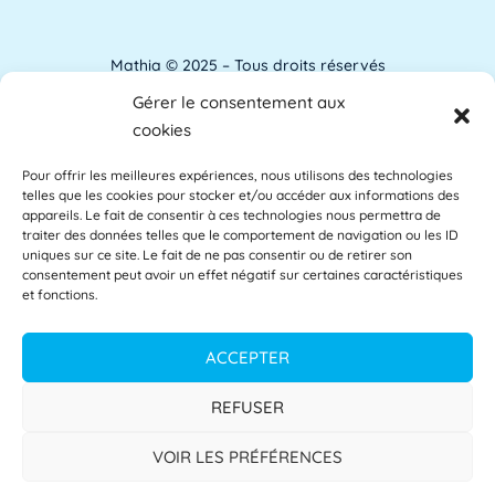
pour l'amélioration des conditions de travail.
[...]
Lire plus »
Mathia © 2025 – Tous droits réservés
Gérer le consentement aux
Analyse de l'apprentissage
Mentions Légales
cookies
L'analyse de l'apprentissage utilise souvent
Pour offrir les meilleures expériences, nous utilisons des technologies
Accessibilité
les commentaires des étudiants comme base
telles que les cookies pour stocker et/ou accéder aux informations des
des [...]
Lire plus »
appareils. Le fait de consentir à ces technologies nous permettra de
Glossaire
traiter des données telles que le comportement de navigation ou les ID
uniques sur ce site. Le fait de ne pas consentir ou de retirer son
consentement peut avoir un effet négatif sur certaines caractéristiques
Centre d’aide
et fonctions.
APAE
L'APAE, ou Attaché Principal d'Administration
Politique de confidentialité
ACCEPTER
de l'État, est un fonctionnaire de l'Éducation
[...]
Lire plus »
CGU
REFUSER
CGV
VOIR LES PRÉFÉRENCES
Apprentissage à distance