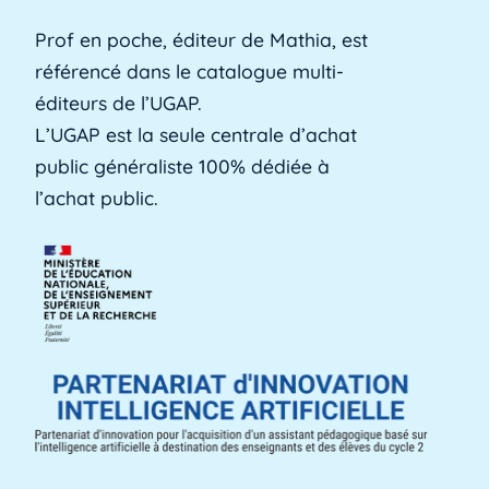
Prof en poche, éditeur de Mathia, est
référencé dans le catalogue multi-
Alerte précoce
éditeurs de l’UGAP.
L'alerte précoce est un outil en ligne que les
L’UGAP est la seule centrale d’achat
établissements utilisent pour identifier les [...]
public généraliste 100% dédiée à
Lire plus »
l’achat public.
Aménagements d'apprentissage
Les aménagements d'apprentissage peuvent
faire référence à du temps supplémentaire
pour la [...]
Lire plus »
ANACT
ANACT est l'acronyme de l'Agence nationale