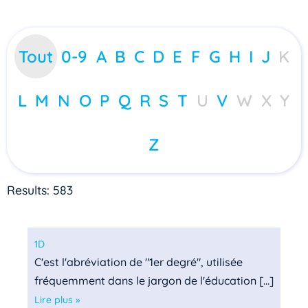
Tout
0-9
A
B
C
D
E
F
G
H
I
J
K
L
M
N
O
P
Q
R
S
T
U
V
W
X
Y
Z
Results: 583
1D
C'est l'abréviation de "1er degré", utilisée
fréquemment dans le jargon de l'éducation [...]
Lire plus »