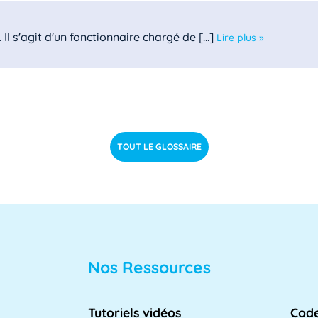
l s'agit d'un fonctionnaire chargé de [...]
Lire plus »
le des directeurs d'achats des [...]
Lire plus »
TOUT LE GLOSSAIRE
 est un domaine clé de l'informatique [...]
Lire plus »
Nos Ressources
lle des directeurs des systèmes [...]
Lire plus »
Tutoriels vidéos
Code