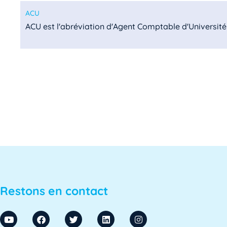
ACU
ACU est l'abréviation d'Agent Comptable d'Université. I
ADA SUP
ADA SUP est l'acronyme de l'Association professionnel
ADSI
L'ADSI, ou Administration des systèmes d'information,
ADSI-ESR
Restons en contact
ADSI-ESR est l'acronyme de l'Association professionne