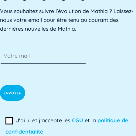
AE
Vous souhaitez suivre l’évolution de Mathia ? Laissez-
L'AE, ou Adaptation à l'emploi, est un dispositif mis e
nous votre email pour être tenu au courant des
dernières nouvelles de Mathia.
AED
L'Assistant d'Éducation (AED) est un personnel non-ens
Affaires académiques
La division des affaires académiques est chargée de so
AFPA
L'AFPA, ou Association nationale pour la formation pro
J'ai lu et j'accepte les
CGU
et la
politique de
confidentialité