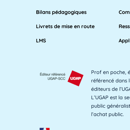
n place par l'Éducation nationale pour [...]
Bilans pédagogiques
Comp
Lire plus »
Livrets de mise en route
Ress
LMS
Appl
eignant qui travaille dans les [...]
Lire plus »
Prof en poche, é
utenir l'apprentissage et les [...]
Lire plus »
référencé dans l
éditeurs de l’UG
L’UGAP est la se
public générali
fessionnelle des adultes, est une [...]
Lire plus »
l’achat public.