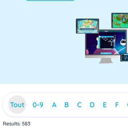
Tout
0-9
A
B
C
D
E
F
Results: 583