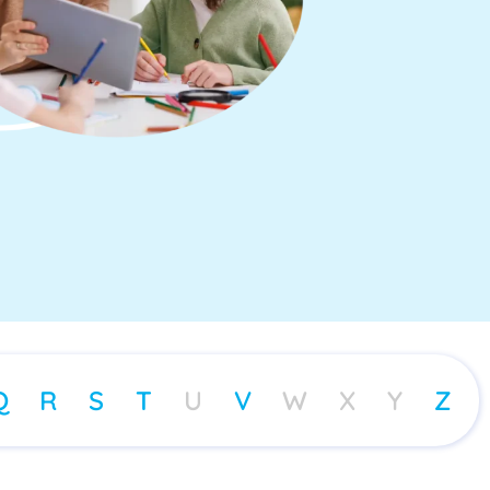
Q
R
S
T
U
V
W
X
Y
Z