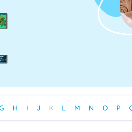
G
H
I
J
K
L
M
N
O
P