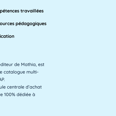
étences travaillées
ources pédagogiques
ication
diteur de Mathia, est
e catalogue multi-
AP.
ule centrale d’achat
ste 100% dédiée à