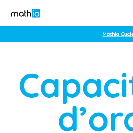
Mathia Cycl
Capaci
d’or