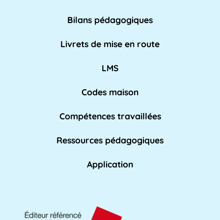
nationale pour [...]
Lire plus »
Bilans pédagogiques
AED
Livrets de mise en route
L'Assistant d'Éducation (AED) est un personnel
non-enseignant qui travaille dans les [...]
LMS
Lire pl
us »
Codes maison
Compétences travaillées
Affaires académiques
La division des affaires académiques est
Ressources pédagogiques
chargée de soutenir l'apprentissage et les [...]
Lire plus »
Application
AFPA
L'AFPA, ou Association nationale pour la