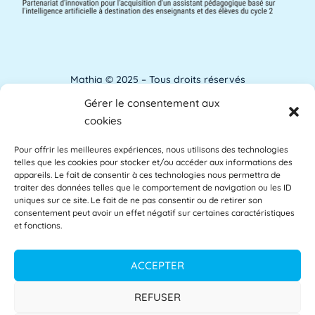
ANACT
ANACT est l'acronyme de l'Agence nationale
pour l'amélioration des conditions de travail.
[...]
Lire plus »
Mathia © 2025 – Tous droits réservés
Gérer le consentement aux
Analyse de l'apprentissage
Mentions Légales
cookies
L'analyse de l'apprentissage utilise souvent
Pour offrir les meilleures expériences, nous utilisons des technologies
Accessibilité
les commentaires des étudiants comme base
telles que les cookies pour stocker et/ou accéder aux informations des
des [...]
Lire plus »
appareils. Le fait de consentir à ces technologies nous permettra de
Glossaire
traiter des données telles que le comportement de navigation ou les ID
uniques sur ce site. Le fait de ne pas consentir ou de retirer son
consentement peut avoir un effet négatif sur certaines caractéristiques
Centre d’aide
et fonctions.
APAE
L'APAE, ou Attaché Principal d'Administration
Politique de confidentialité
ACCEPTER
de l'État, est un fonctionnaire de l'Éducation
[...]
Lire plus »
CGU
REFUSER