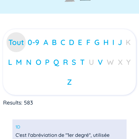
Tout
0-9
A
B
C
D
E
F
G
H
I
J
K
L
M
N
O
P
Q
R
S
T
U
V
W
X
Y
Z
Results: 583
1D
C'est l'abréviation de "1er degré", utilisée