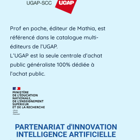
formation professionnelle des adultes, est une
[...]
Lire plus »
Prof en poche, éditeur de Mathia, est
référencé dans le catalogue multi-
Alerte précoce
éditeurs de l’UGAP.
L'alerte précoce est un outil en ligne que les
L’UGAP est la seule centrale d’achat
établissements utilisent pour identifier les [...]
public généraliste 100% dédiée à
Lire plus »
l’achat public.
Aménagements d'apprentissage
Les aménagements d'apprentissage peuvent
faire référence à du temps supplémentaire
pour la [...]
Lire plus »