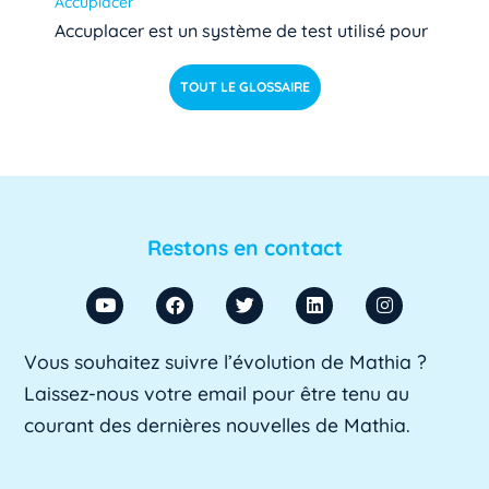
Accuplacer
Accuplacer est un système de test utilisé pour
déterminer si les étudiants de niveau [...]
Lire pl
TOUT LE GLOSSAIRE
us »
ACU
ACU est l'abréviation d'Agent Comptable
d'Université. Il s'agit d'un fonctionnaire chargé
Restons en contact
de [...]
Lire plus »
ADA SUP
Vous souhaitez suivre l’évolution de Mathia ?
ADA SUP est l'acronyme de l'Association
Laissez-nous votre email pour être tenu au
professionnelle des directeurs d'achats des [...]
courant des dernières nouvelles de Mathia.
Lire plus »